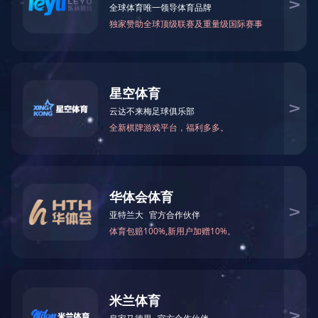
ABOUT US
关于我们
关于我们