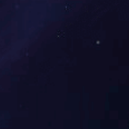
公司简介
开云手机官方版登录入口-开云（中国） 是由原上海第六
电阻表，已有50多的历史。拥有完善的研制测试能力，
缘电阻表，接地电阻表，测湿仪，高阻计，耐压试验仪，
系列，稳压电源系列及各类开关电源。
企业在新品开发，设计及新材料的使用方面一直在同行中
品，品种和规模已日益扩大，远销美国，东南亚，港澳
“梅格”为本企业产品的注册商标。